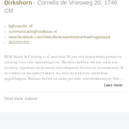
Dirkshorn
Cornelis de Vriesweg 20, 1746
CM
bgksnacks.nl/
communicatie@foodbase.nl
www.facebook.com/oliebollenkraamintratuinheerhugowaard
0622203702
BGK Snack & Catering is al meer dan 50 jaar een betrouwbare partner in
catering voor vele opdrachtgevers. Hierdoor hebben wij een schat aan
ervaring opgedaan op de meest uiteenlopende feesten en evenementen. In
november en december bakken wij weer de lekkerste oliebollen,
appelflappen, Berliner bollen en ander gevulde winterlekkernijen. Een …
Lees meer
Deel deze bakker